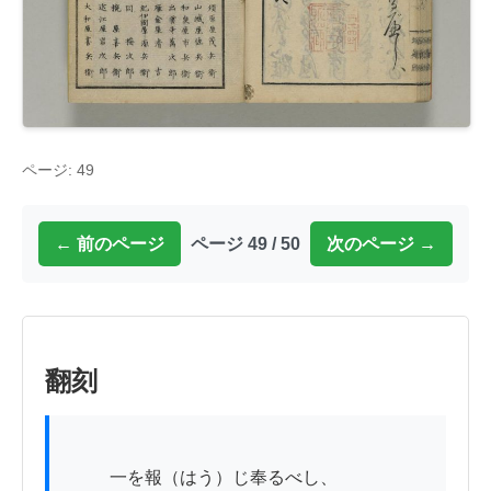
ページ: 49
← 前のページ
ページ 49 / 50
次のページ →
翻刻
          一を報（はう）じ奉るべし、
