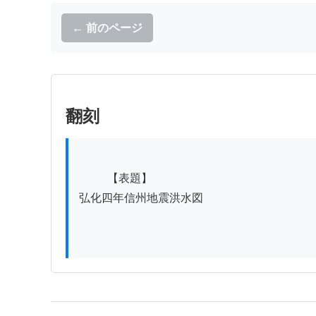
← 前のページ
翻刻
          【表題】

弘化四年信州地震洪水図
