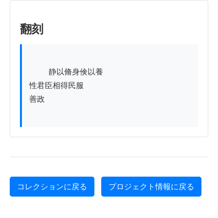
翻刻
          静以脩身倹以養

性君臣相得民服

善政

コレクションに戻る
プロジェクト情報に戻る