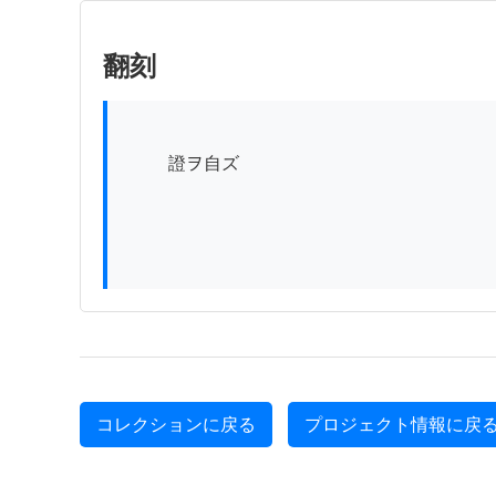
翻刻
          證ヲ自ズ

コレクションに戻る
プロジェクト情報に戻