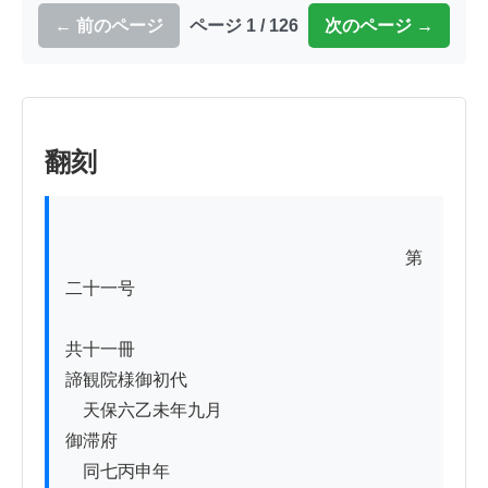
← 前のページ
ページ 1 / 126
次のページ →
翻刻
          　　　　　　　　　　　　　　　　　第
二十一号

共十一冊

諦観院様御初代

　天保六乙未年九月ゟ

御滞府

　同七丙申年
