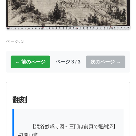
ページ: 3
← 前のページ
ページ 3 / 3
次のページ →
翻刻
          【滝谷妙成寺図～三門は前頁で翻刻済】

#1開山堂
