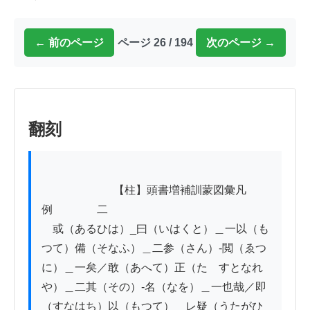
← 前のページ
ページ 26 / 194
次のページ →
翻刻
          　　　　【柱】頭書増補訓蒙図彙凡
例　　　　二

　或（あるひは）_曰（いはくと）＿一以（も
つて）備（そなふ）＿二参（さん）-閲（ゑつ
に）＿一矣／敢（あへて）正（たゞすとなれ
や）＿二其（その）-名（なを）＿一也哉／即
（すなはち）以（もつて）＿レ疑（うたがひ