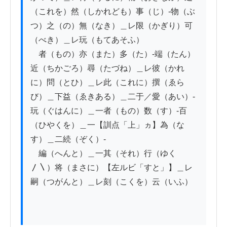
（これを）然（しかれども）事（じ）-物（ぶ
つ）之（の）無（なき）＿レ限（かぎり）可
（べき）＿レ玩（もてあそふ）

　者（もの）亦（また）多（た）-端（たん）
近（ちかごろ）尋（たづね）＿レ彼（かれ
に）問（とひ）＿レ此（これに）撰（ゑら
び）＿下益（ゑきある）＿二于／愛（あい）-
玩（ぐはんに）＿一者（もの）数（す）-百
（ひやくを）＿一【訓点「上」ヵ】為（な
す）＿二続（ぞく）-

　編（へんと）＿一其（それ）行（ゆく
〳〵）将（まさに）【左ルビ「すと」】＿レ
嗣（つがんと）＿レ刻（こくを）云（いふ）
