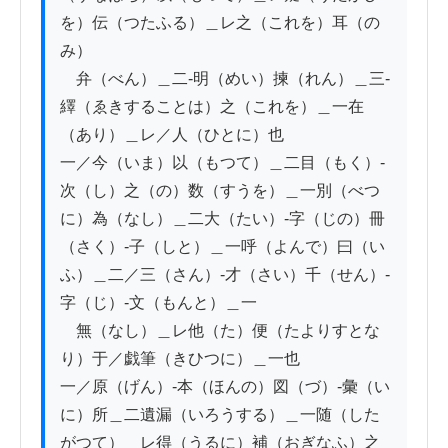
を）伝（つたふる）＿レ之（これを）耳（の
み）

　弁（べん）＿二-明（めい）揀（れん）＿三-
繹（ゑきすることは）之（これを）＿一在
（あり）＿レ／人（ひとに）也

一／今（いま）以（もつて）＿二目（もく）-
次（し）之（の）数（すうを）＿一別（べつ
に）為（なし）＿二大（たい）-字（じの）冊
（さく）-子（しと）＿一呼（よんで）曰（い
ふ）＿二／三（さん）-才（さい）千（せん）-
字（じ）-文（もんと）＿一

　無（なし）＿レ他（た）便（たよりすとな
り）于／戯筆（きひつに）＿一也

一／原（げん）-本（ほんの）図（づ）-彙（い
に）所＿二遺漏（いろうする）＿一随（した
がつて）＿レ得（うるに）補（おぎなふ）之