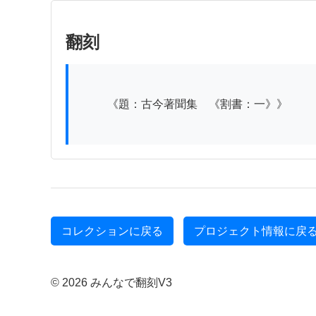
翻刻
          《題：古今著聞集　《割書：一》》

コレクションに戻る
プロジェクト情報に戻
© 2026 みんなで翻刻V3