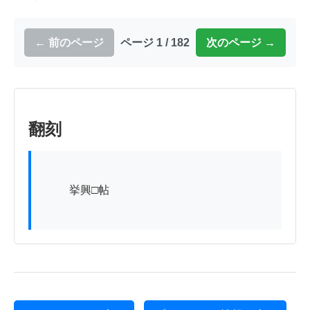
← 前のページ
ページ 1 / 182
次のページ →
翻刻
          挙興□帖
