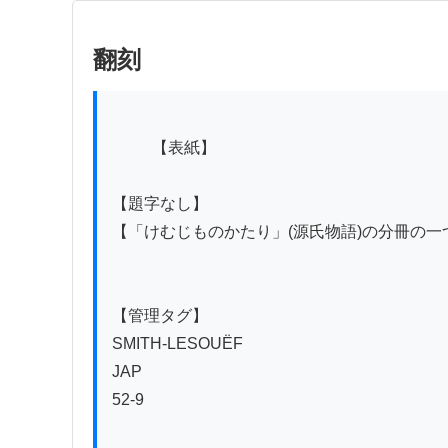
翻刻
          【表紙】

【題字なし】

【「けむじものかたり」(源氏物語)の分冊の一つ
【管理タグ】

SMITH-LESOUËF

JAP

52-9
