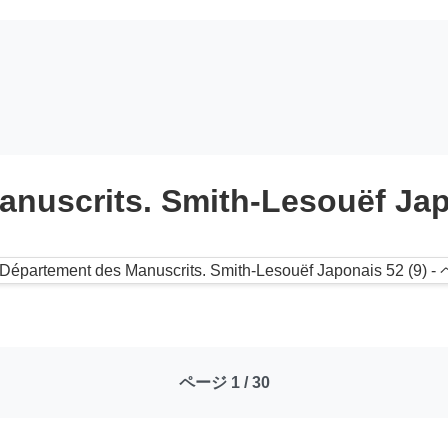
anuscrits. Smith-Lesouëf Jap
ページ 1 / 30