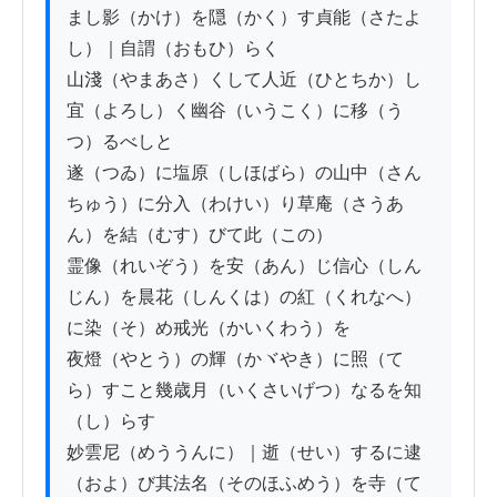
まし影（かけ）を隠（かく）す貞能（さたよ
し）｜自謂（おもひ）らく

山淺（やまあさ）くして人近（ひとちか）し
宜（よろし）く幽谷（いうこく）に移（う
つ）るべしと

遂（つゐ）に塩原（しほばら）の山中（さん
ちゅう）に分入（わけい）り草庵（さうあ
ん）を結（むす）びて此（この）

霊像（れいぞう）を安（あん）じ信心（しん
じん）を晨花（しんくは）の紅（くれなへ）
に染（そ）め戒光（かいくわう）を

夜燈（やとう）の輝（かヾやき）に照（て
ら）すこと幾歳月（いくさいげつ）なるを知
（し）らす

妙雲尼（めううんに）｜逝（せい）するに逮
（およ）び其法名（そのほふめう）を寺（て