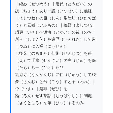
｜絶妙（ぜつめう）｜唐代（とうだい）の

調（ちょう）あり一説（いつせつ）に義経
（よしつね）の臣（しん）常陸坊（ひたちば
う）と云者（いふもの）｜義経（よしつね）

蝦夷（いぞ）へ渡海（とかい）の後（のち）
所々（しよ〳〵）を遍歴（へんれき）して遂
（つゐ）に入禅（にうぜん）

し後又（のちまた）仙術（せんじつ）を得
（え）て千歳（せんざい）の壽（じゅ）を保
（たも）ち一（ひと）たび

雲巌寺（うんがんじ）に住（じゅう）して殘
夢（さんむ）と号（ごう）すと予（われ）｜
今（いま）｜是非（ぜひ）を

論（ろん）ぜす茶話（ちゃばなし）に聞處
（きくところ）を筆（ひつ）するのみ
