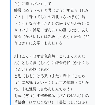
ら）に題（だい）して

妙雲（めううん）と号（ごう）す云々（しか
〳〵）｜寺（てら）の西北（さいほく）隅
（くう）なる瀧（たき）の傍（かたわら）に

今（いま）禅尼（ぜんに）の墓（はか）あり
笠石（かさいし）は九級（くきう）塔石（ど
うせき）に文字（もんじ）を

刻（こく）せず古色宛然（こしょくえんぜ
ん）として實（じつ）に鎌倉時代（かまくら
じだい）の物（もの）

と思（おも）はる又（また）寺中（じちゅ
う）に永禄（えいろく）五年の華鯨（つりか
ね）｜勧進簿（きわんじんちゃう）

を蔵（ぞう）す殘夢禅師（ざんむぜんじ）の
筆跡也（ひつせきなり）｜書法（しよほふ）