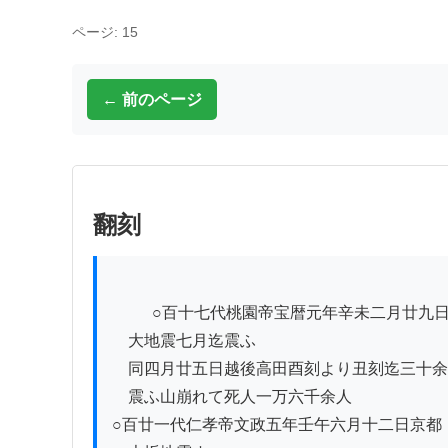
ページ: 15
← 前のページ
翻刻
          ○百十七代桃園帝宝暦元年辛未二月廿九日京都

　大地震七月迄震ふ

　同四月廿五日越後高田酉刻より丑刻迄三十余
　震ふ山崩れて死人一万六千余人

○百廿一代仁孝帝文政五年壬午六月十二日京都
