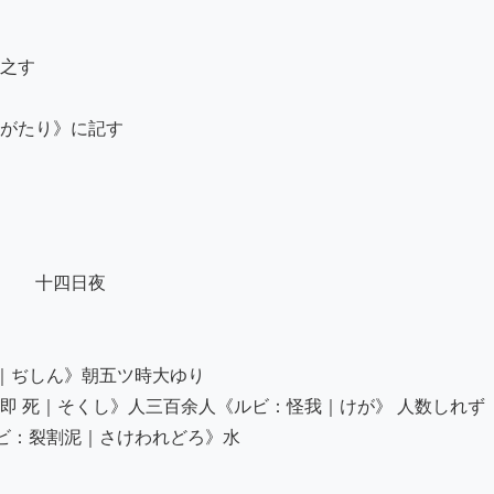
之す

がたり》に記す

　　十四日夜ゟ

｜ぢしん》朝五ツ時大ゆり

 死｜そくし》人三百余人《ルビ：怪我｜けが》 人数しれず

ビ：裂割泥｜さけわれどろ》水
