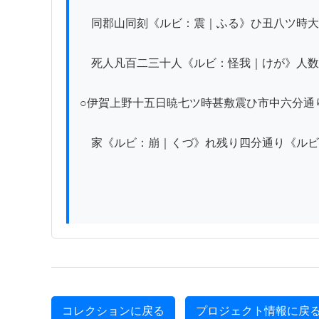
　同郡山同刻《ルビ：震｜ふる》ひ丑八ツ時大
　死人凡百二三十人《ルビ：怪我｜けが》人数
○伊賀上野十五日暁七ツ時甚敷震ひ市中六分通り
　家《ルビ：崩｜くづ》れ残り四分通り《ルビ
コレクションに戻る
プロジェクト情報に戻