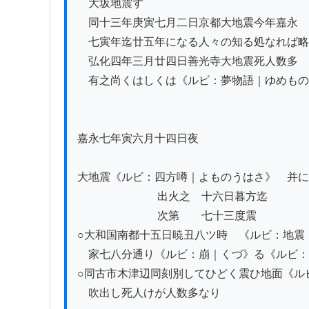
　大坂地震す

　同十三年庚寅七月二日京都大地震今年嘉永

　七寅年迄廿五年になる人々の知る処なれば略
　弘化四年三月廿四日善光寺大地震死人数多

　有之尚くはしくは《ルビ：夢物語｜ゆめもの
嘉永七年寅六月十四日夜

大地震《ルビ：四方噂｜よものうはさ》　并に
　　　　　　　 出火之　十六日暮方迄

　　　　　　　 次第　　七十三度震　

○大和国南都十五日暁丑八ツ時ゟ《ルビ：地震
　家七八分通り《ルビ：崩｜くづ》る《ルビ：即
○同古市木津辺同刻別してひどく震ひ地面《ル
　吹出し死人けが人数多なり
