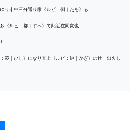
ゆり市中三分通り家《ルビ：倒｜たを》る

多《ルビ：都｜すべ》て此近在同変也



：菱｜ひし》になり其上《ルビ：鍵｜かぎ》の辻ゟ出火し

る