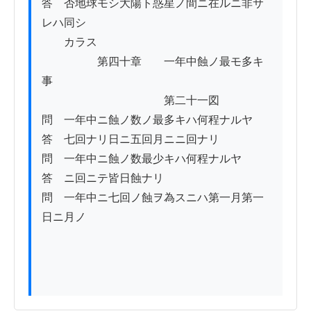
答　否地球モシ大陽ト惑星ノ間ニ在ルニ非サ
レハ同シ

　　カラス

　　　　　第四十章　　一年中蝕ノ最モ多キ
事

　　　　　　　　　　　第二十一図

問　一年中ニ蝕ノ数ノ最多キハ何程ナルヤ

答　七回ナリ日ニ五回月ニニ回ナリ

問　一年中ニ蝕ノ数最少キハ何程ナルヤ

答　ニ回ニテ皆日蝕ナリ

問　一年中ニ七回ノ蝕ヲ為スニハ第一月第一
日ニ月ノ
