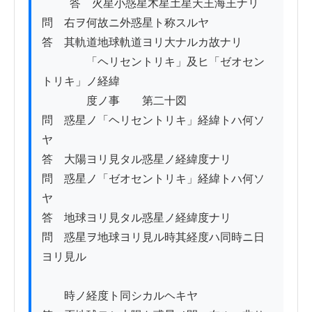
          答　火星小惑星木星土星天王海王ナリ

問　右ヲ何故ニ外惑星ト称スルヤ

答　其軌道地球軌道ヨリ大ナルカ故ナリ

　　　　「ヘリセントリキ」及ヒ「ゼオセン
トリキ」ノ経緯

　　　　度ノ事　　第二十図

問　惑星ノ「ヘリセントリキ」経緯トハ何ソ
ヤ

答　大陽ヨリ見タル惑星ノ経緯度ナリ

問　惑星ノ「ゼオセントリキ」経緯トハ何ソ
ヤ

答　地球ヨリ見タル惑星ノ経緯度ナリ

問　惑星ヲ地球ヨリ見ル時其経度ハ同時ニ日
ヨリ見ル

　　時ノ経度ト同シカルヘキヤ
