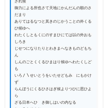
され候

御力による所也さて天地にかんだんの順のさ
だまり

ありてはるなつと其きのじかうことの外くる
ひ候ゆへ

わたくしともくにのすまひにては以の外おも
しろき

じせつになりたりとわきまへなきものどもち
ん

しんのごとくくるひまはり候ゆへわたくしど
も

いろ〳〵せいとうをいたせどもみゝにもかけ
ず

らんぼうにくるひさはぎ候よりつひに思ひよ
ら

ざる日本へひゞき御しはいの内なる
