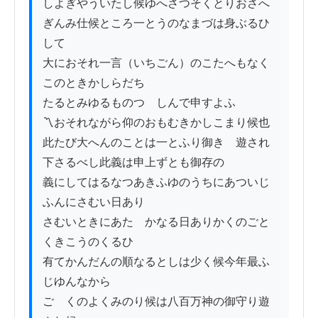
しよぎやういたし候ゆへさつそくとりおさへ

ぎんみ仕候ところ一とうのなまづは身ぶるひ
して

大におそれ一言（いちごん）のこたへもなく
このときかしらだち

たるとみゆるものつゝしんで申すよふ

〽おそれながら仰のおもむきかしこまり候也
此たび大へんのことは一とふり御きゝ遊され
下さるべし此義は申上ずとも御存の

義にしてはるなつあきふゆのうちにあついじ
ふんにさむい日あり

さむいときにあたゝかなる日ありかくのごと
くきこうのくるひ

有てかんだんの順なるとしは少く候今年最ふ
じゆんなから

ごゝくのよくみのり候は八百万神の御守り遊