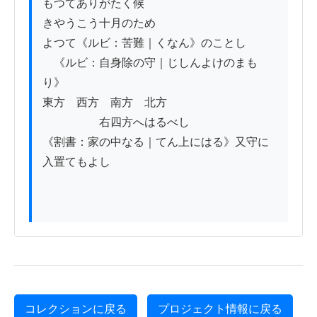
もつてありがたく候

きやうこう十月のため

よつて《ルビ：苦難｜くなん》のことし

　《ルビ：自身除の守｜じしんよけのまも
り》

東方　西方　南方　北方

　　　　　右四方へはるべし

《割書：家の中なる｜てん上にはる》又守に
入置てもよし

コレクションに戻る
プロジェクト情報に戻る