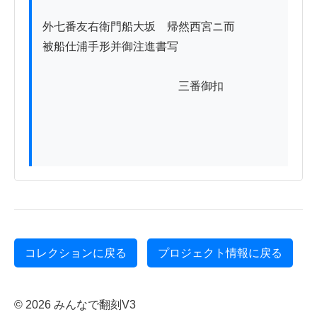
外七番友右衛門船大坂ゟ帰然西宮ニ而

被船仕浦手形并御注進書写

　　　　　　　　　　　　三番御扣

コレクションに戻る
プロジェクト情報に戻る
© 2026 みんなで翻刻V3