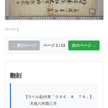
ページ: 1
← 前のページ
ページ 1 / 13
次のページ →
翻刻
          【ラベル貼付有「０９６．８　７６」】

　　　　天保八年酉三月
