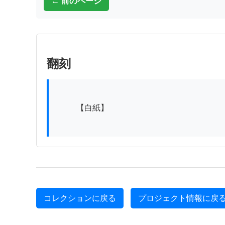
← 前のページ
翻刻
          【白紙】

コレクションに戻る
プロジェクト情報に戻