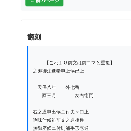
← 前のページ
翻刻
          【これより前文は前コマと重複】

之趣御注進奉申上候已上

　天保八年　　外七番

　　酉三月　　　　友右衛門

右之通申出候ニ付夫々口上

吟味仕候処前文之通相違

無御座候ニ付則浦手形壱通
