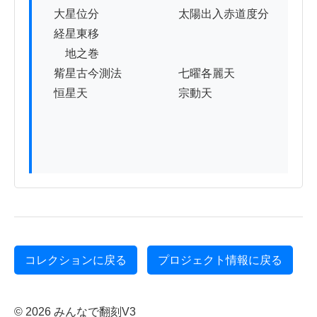
　大星位分　　　　　　　太陽出入赤道度分

　経星東移

　　地之巻

　觜星古今測法　　　　　七曜各麗天

　恒星天　　　　　　　　宗動天　　　　

コレクションに戻る
プロジェクト情報に戻る
© 2026 みんなで翻刻V3