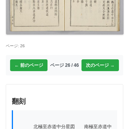
ページ: 26
← 前のページ
ページ 26 / 46
次のページ →
翻刻
          　北極至赤道中分星図　　南極至赤道中