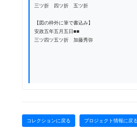
三ツ折　四ツ折　五ツ折

【図の枠外に筆で書込み】

安政五年五月五日■■

三ツ四ツ五ツ折　加藤秀弥

コレクションに戻る
プロジェクト情報に戻