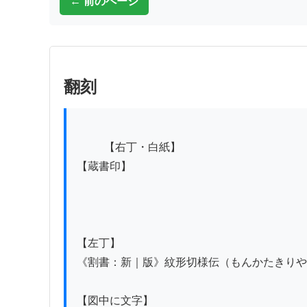
← 前のページ
翻刻
          【右丁・白紙】

【蔵書印】

【左丁】

《割書：新｜版》紋形切様伝（もんかたきりや
【図中に文字】
