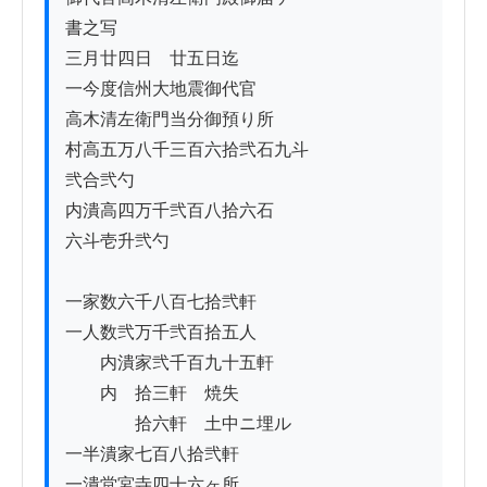
書之写

三月廿四日ゟ廿五日迄

一今度信州大地震御代官

高木清左衛門当分御預り所

村高五万八千三百六拾弐石九斗

弐合弐勺

内潰高四万千弐百八拾六石

六斗壱升弐勺

一家数六千八百七拾弐軒

一人数弐万千弐百拾五人

　　内潰家弐千百九十五軒

　　内　拾三軒　焼失

　　　　拾六軒　土中ニ埋ル

一半潰家七百八拾弐軒

一潰堂宮寺四十六ヶ所
