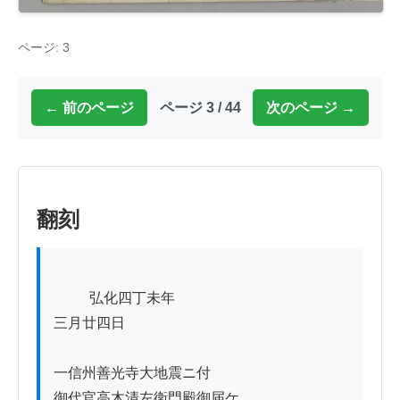
ページ: 3
← 前のページ
ページ 3 / 44
次のページ →
翻刻
          弘化四丁未年 

三月廿四日

一信州善光寺大地震ニ付

御代官高木清左衛門殿御届ケ
