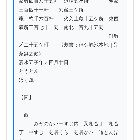
家数四百八十五軒　道場五ケ所　　　　明家
三百四十一軒　　穴蔵三ケ所

竈　弐千六百軒　　火入土蔵十五ケ所　東西
廣所三百七十二間　南北二百九十五間

　　　　　　　　　　　　　　　　　　町数
〆二十五ケ町　　《割書：但シ嶋池本地｜別
条無之候》

嘉永五子年ノ四月廿日

とうとん

ほり焼

【図】

　西

　　　みぞのかハ一すじ内　又相合丁　相合
丁　中すじ　芝居うら　芝居かハ　道とんぼ