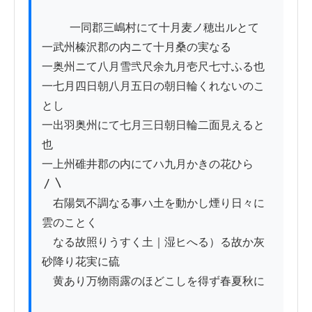
          一同郡三嶋村にて十月麦ノ穂出ルとて

一武州榛沢郡の内ニて十月桑の実なる

一奥州ニて八月雪弐尺余九月壱尺七寸ふる也

一七月四日朝八月五日の朝日輪くれないのこ
とし

一出羽奥州にて七月三日朝日輪二面見えると
也

一上州碓井郡の内にてハ九月かきの花ひら
〳〵

　右陽気不調なる事ハ土を動かし煙り日々に
雲のことく

　なる故照りうすく土｜湿ヒへる）る故か灰
砂降り花実に硫

　黄あり万物雨露のほどこしを得ず春夏秋に
