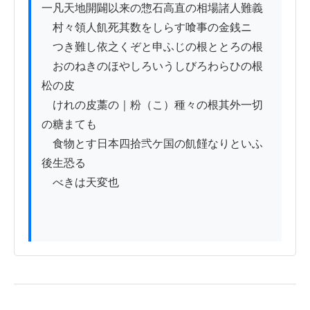
一凡天地開闢以来の惣石高直の相場諸人難義

　村々領人飢死其数をしらす喰事の金銭ニ

　つき難し依之くぞと申ふじの根ととろの根

　おのねきのほやしろいうしびろわらひの根
松の皮

　けれの皮藁の｜粉（こ）種々の根其外一切
の糖まても

　食物とす日本四拾弐ケ国の飢饉なりといふ
後生恐る

　べきは天変也
