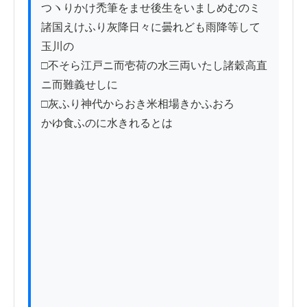
つヽりかけ禿筆をませ後生をいましめむのミ

諸国えけふり灰降日々に曇れども雨降等して
玉川の

□不そら江戸ニ而壱荷の水三両いたし諸穀高直
ニ而難義せしに

□灰ふり神代からおき米相場きかふおろ

かゆ食ふのに水きれるとは
