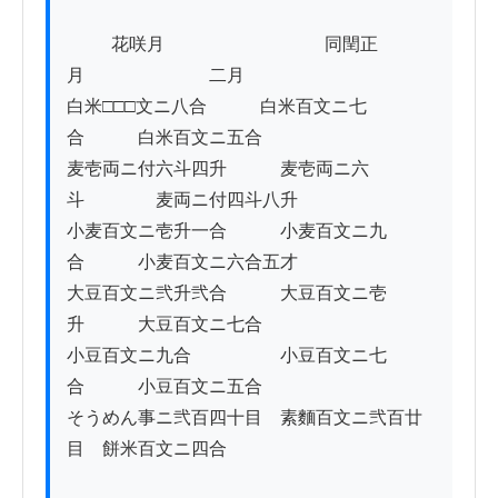
          花咲月　　　　　　　　　同閏正
月　　　　　　　二月

白米□□□文ニ八合　　　白米百文ニ七
合　　　白米百文ニ五合

麦壱両ニ付六斗四升　　　麦壱両ニ六
斗　　　　麦両ニ付四斗八升

小麦百文ニ壱升一合　　　小麦百文ニ九
合　　　小麦百文ニ六合五才

大豆百文ニ弐升弐合　　　大豆百文ニ壱
升　　　大豆百文ニ七合

小豆百文ニ九合　　　　　小豆百文ニ七
合　　　小豆百文ニ五合

そうめん事ニ弐百四十目　素麵百文ニ弐百廿
目　餅米百文ニ四合　
