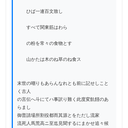
　　ひば一連百文致し

　　すべて関東筋はわら

　　の粉を常々の食物とす

　　山かたは木のね草のね食ス

末世の嘲りもあらんなれとも前に記せしこと
く古人

の言伝へ斗にてハ事訳り難く此度変飢饉のあ
らまし

御普請場所割役都而其源とをただし流家

流死人馬荒高ニ至迄見聞するにまかせ追々候
