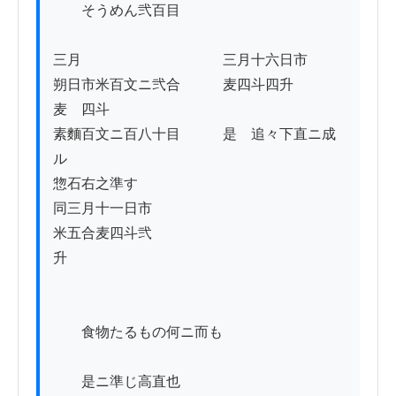
　　そうめん弐百目

三月　　　　　　　　　　三月十六日市ゟ

朔日市米百文ニ弐合　　　麦四斗四升

麦　四斗

素麵百文ニ百八十目　　　是ゟ追々下直ニ成
ル

惣石右之準す

同三月十一日市

米五合麦四斗弐
升　　　　　　　　　　　　　　　　　　　
　　食物たるもの何ニ而も

　　是ニ準じ高直也
