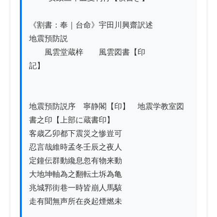
《割書：奉｜台命》宇田川興齋訳述

地震預防説

　　風雲堂蔵梓　　風雲図書【印
記】　　　　

地震預防説序　寧静閣【印】　地震学教室図
書之印【上部に蔵書印】

客歳乙卯都下震災之惨豈可

忍言哉維時孟冬壬辰之夜人

定鐘伝群動纔息忽有物来動

大地坤軸為之翻転土坼為亀

兆城郛街巷一時皆崩人馬駭

走有聞無声所在炎起煙燃未
