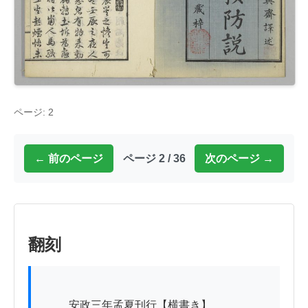
ページ: 2
← 前のページ
ページ 2 / 36
次のページ →
翻刻
          安政三年孟夏刊行【横書き】
