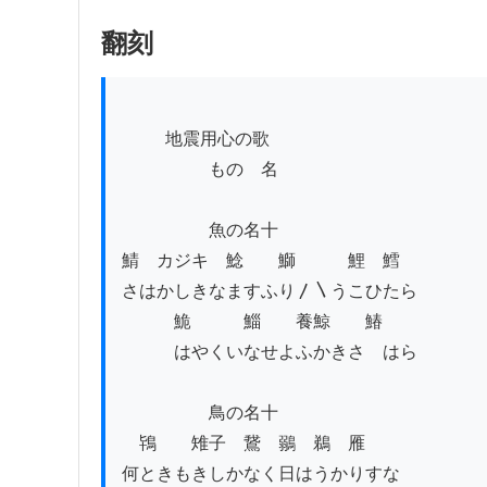
翻刻
          地震用心の歌

　　　　　ものゝ名

　　　　　魚の名十

鯖　カジキ　鯰　　鰤　　　鯉　鱈

さはかしきなますふり〳〵うこひたら

　　　鮠　　　鯔　　養鯨　　鰆　　

　　　はやくいなせよふかきさゝはら

　　　　　鳥の名十

　鴇　　雉子　鵞　鶸　鵜　雁　

何ときもきしかなく日はうかりすな
