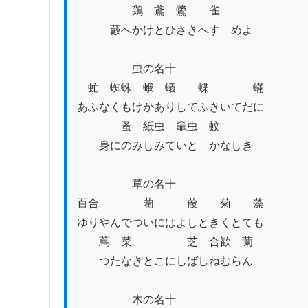
　　　　　鶏　鳶　鷺　　雀

　　　藪へかけとひさきへすゝめよ

　　　　　虫の名十

　虻　蜘蛛　蛾　蟻　　蝶　　　　蟎

あふなくもけかありしてふきいてだに

　　　　蚤　紙虫　竈虫　蚊

　　身にのみしみていとゞかなしき

　　　　　草の名十

百合　　　　藺　　　葭　　菊　　藻

ゆりやんでついにはよしときくとても

　　蔦　菜　　　　　芝　合歓　蘭

　　つたなきとこにしばしねむらん

　　　　　木の名十
