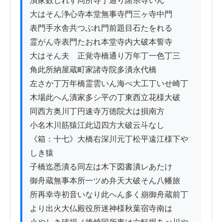
潰家数しれす同所寺丁通り諸宗寺いん

大はそん浄心寺本堂無事寺門三ヶ寺中門

表門手水舎共つぶれ門前題目石たをれる

霊がん寺表門たおれ本堂寺内大破本誓寺

大はそん夫ゟ正覚寺橋通り万年丁一色丁三

角此所納屋蔵町家諸寺院多潰永代橋

左さか丁万年橋霊雲いん海べ大工丁いせ崎丁

木場此へん潰家多シ平の丁東西立花様大破

同西方奥川丁円速寺万徳院大は損南方

小名木川筋猿江此辺四方大破云斗なし

《箱：十七》大橋右深川元丁松平遠江様下や
しき猿

子橋迄悉潰る同左は木下図書潰レあたけ

御舟蔵無事本所一ツめ弁天大破そん八幡旅

所再幸寺初音いなり此へん多く崩御舟蔵前丁

より出火大仏殿役所迷神様秋葉宿寺南は
