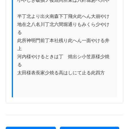
小やしき破損ノ後焼同所東は六軒堀あべ川や
ゟ

半丁北より出火南森下丁飛火此へん大崩やけ

地在之八名川丁北六間堀通りもみくら少やけ
る

此所神明門前丁本社残り此へん一面やける井
上

河内様やけるときは丁ゟ焼出シ小笠原様少焼
る

太田様表長家少焼る高はしにて止る此四方
