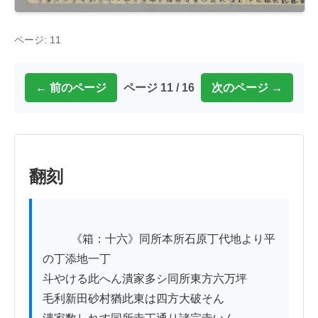
ページ: 11
← 前のページ
ページ 11 / 16
次のページ →
翻刻
          《箱：十六》同所本所石原丁代地より平
の丁添地一丁

斗やける此へん潰家多シ同所東方六万坪ゟ

毛利新田砂村猶此東は四方大破そん
