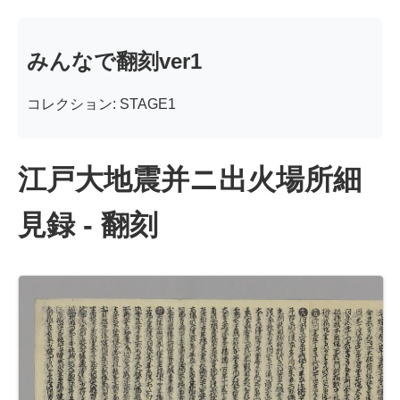
みんなで翻刻ver1
コレクション: STAGE1
江戸大地震并ニ出火場所細
見録 - 翻刻