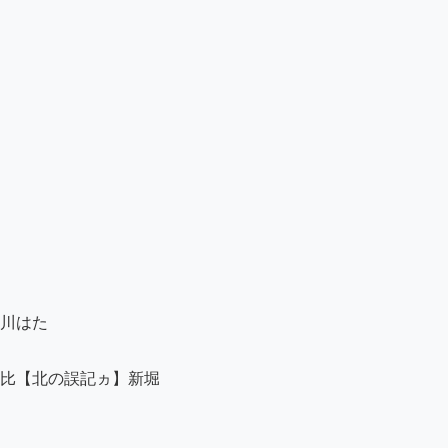
川はた

比【北の誤記ヵ】新堀
