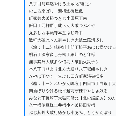
八丁目河岸迄やける土蔵此間に少

のこる京ばしゟ新橋迄御屋敷

町家共大破損つきじ小田原丁南

飯田丁元柳原丁此へん大破つぶれや

尤多し西本願寺本堂ぶじ寺中

数軒大破此へん御やしき大破土蔵潰多し

《箱：十二》鉄砲洲十間丁松平あはじ様やける

明石丁潰家多し舟松丁細川のと守様

無事其外大破多シ佃島大破損火災ナシ

本八丁ほりより北方大通り八丁堀組やしき

かやば丁やくし堂ぶし四方町家潰破損多

《箱：十三》れいがん嶋塩丁四日市丁白銀丁大
南新ぼりやける松平越前守様中やしき残る

みなと丁長崎丁大破同所比【北の誤記ヵ】の方
久世様伊豆様土井様少々破損田安様

ぶじ其外大破行徳かし小あみ丁とうかんぼり
