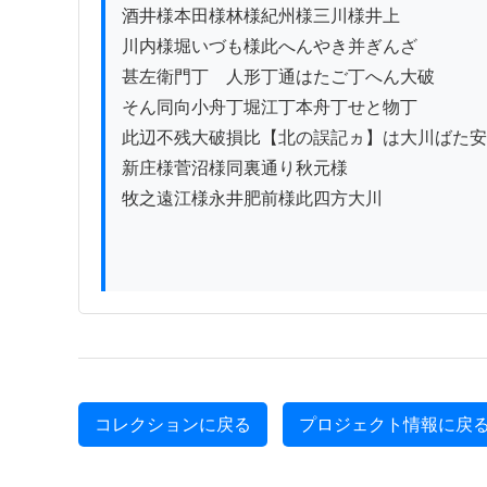
酒井様本田様林様紀州様三川様井上

川内様堀いづも様此へんやき并ぎんざ

甚左衛門丁ゟ人形丁通はたご丁へん大破

そん同向小舟丁堀江丁本舟丁せと物丁

此辺不残大破損比【北の誤記ヵ】は大川ばた安
新庄様菅沼様同裏通り秋元様

牧之遠江様永井肥前様此四方大川

コレクションに戻る
プロジェクト情報に戻