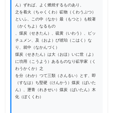
ん）ずれば、よく燃焼するものあり、

之を着火（ちゃくくわ）砿物（くわうぶつ）
といふ、この中（なか）最（もつと）も較著
（かくちよ）なるもの

、煤炭（せきたん）、硫黄（いわう）、ビッ
チュメン、及（およ）び琥珀（こはく）な
り、就中（なかんづく）

煤炭（せきたん）は大（おほ）いに世（よ）
に功用（こうよう）あるものなり砿学家（く
わうかくか）之

を分（わか）つて三類（さんるい）とす、即
（すなは）ち堅硬（けんかう）煤炭（ばいた
ん）、瀝青（れきせい）煤炭（ばいたん）木
化（ぼくくわ）
