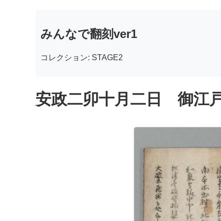
みんなで翻刻ver1
コレクション: STAGE2
安政二卯十月二日 御江戸