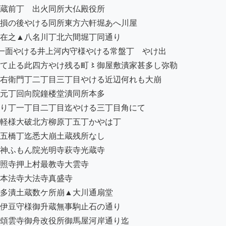
蔵前丁ゟ出火同所大仏殿役所

損の後やける同所東方六軒堀あへ川屋

在之▲八名川丁北六間堀丁同通り

一面やける井上河内守様やける常盤丁ゟやけ出

て止る此四方やけ残る町〻御屋敷潰家甚多し弥勒

右衛門丁二丁目三丁目やける近辺何れも大崩

元丁回向院鐘楼堂潰同所本多

り丁一丁目二丁目迄やける三丁目角にて

軽様大破北方柳原丁五丁かやは丁

五橋丁迄悉大崩土蔵残所なし

神ふもん院光明寺萩寺光蔵寺

照寺押上村最教寺大雲寺

本法寺大法寺真盛寺

多潰土蔵数ケ所崩▲大川通扇堂

伊豆守様御升蔵無事駒止石の通り

頌雲寺御舟改役所御馬屋河岸通り迄
