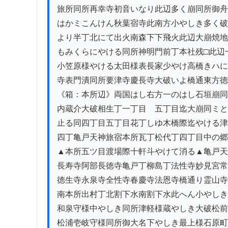
旅所同所再幸寺初音いなり此辺多く崩同所御舟
はかミこんけん秋葉宿寺此南方小やしき多く破
より半丁北にて出火南森下下飛火此辺大崩焼地
もみくらにやける同所神明門前丁本社残□此辺
小笠原様やける太田様表長家少やけ高橋きハに
寺表門潰同所要津寺慶長寺大破いよ橋通東方徳
《箱：本所辺》両国はし右方一のはし石垣崩同
内蔵介大破相生丁一丁目ゟ五丁目迄大崩同ミと
止る同四丁目五丁目花丁しゆ木橋際迄やける津
四丁亀戸天神旅宿本所瓦丁松代丁四丁目中の郷
▲本所五ツ目渡場際十軒斗やけて消る▲亀戸天
長寿寺阿部長徳寺亀戸丁柳島丁法性寺妙見宮常
徳生寺永泉寺全性寺春慶寺法恩寺橋通り霊山寺
南本所出村丁北割下水南割下水此へん小やしき
和泉守様中やしき同所津軽様蔵やしき大破松前
松浦壱岐守様同所御大名下やしき最上様石原町