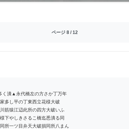
ページ 8 / 12
家多し平の丁東西立花様大破

川筋猿江辺此所の四方大破いふ

様下やしきさるこ橋迄悉潰る同

同所一ツ目弁天大破損同所八まん
