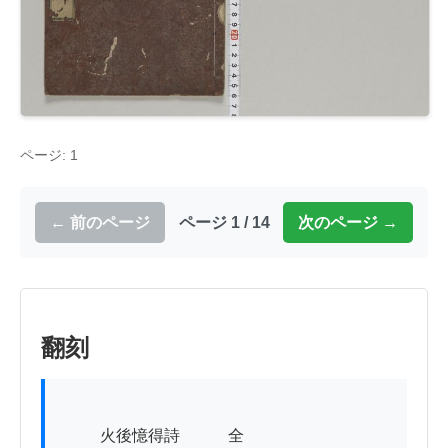
ページ: 1
← 前のページ
ページ 1 / 14
次のページ →
翻刻
          火後憶得詩　　　全
