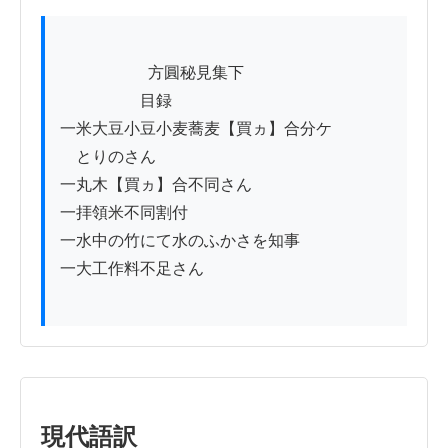
          　　　方圓秘見集下

　　　　　目録

一米大豆小豆小麦蕎麦【買ヵ】合分ケ

　とりのさん

一丸木【買ヵ】合不同さん

一拝領米不同割付

一水中の竹にて水のふかさを知事

一大工作料不足さん

現代語訳