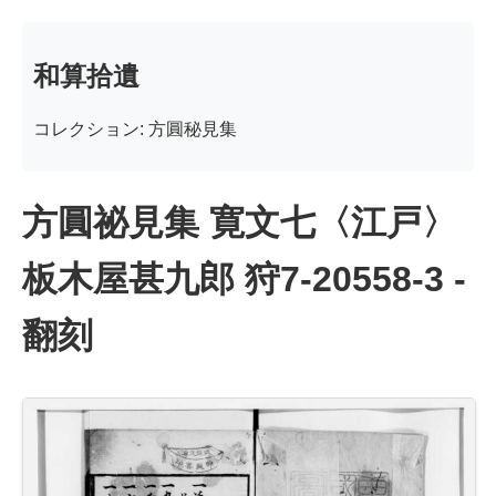
和算拾遺
コレクション: 方圓秘見集
方圓祕見集 寛文七〈江戸〉
板木屋甚九郎 狩7-20558-3 -
翻刻