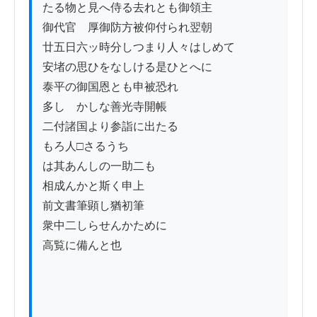
たる物と見へ侍る去れとも御領主

御代官ゟ厚御防方被仰付られ翌朝

廿五日六ッ時分しつまり人々はしめて

安堵の思ひをなしける是ひとへに

泰平の御国恩とも申被恐れ

多しゝかしな善光寺開帳

二付諸国より参詣に出たる

もろ人□さるうち

は其あんしの一助二も

相成んかと斯く申上

前文書筆顕し猶初筆

衆中二しらせんかために

高覧に備んと也
