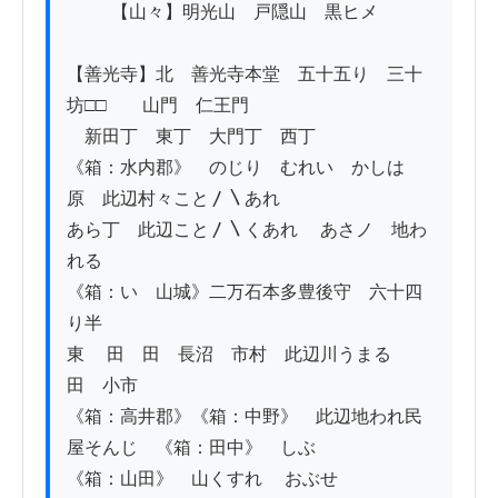
          【山々】明光山　戸隠山　黒ヒメ

【善光寺】北　善光寺本堂　五十五り　三十
坊□□　　山門　仁王門

　新田丁　東丁　大門丁　西丁

《箱：水内郡》　のじり　むれい　かしは
原　此辺村々こと〳〵あれ

あら丁　此辺こと〳〵くあれ 　あさノ　地わ
れる　

《箱：いゝ山城》二万石本多豊後守　六十四
り半　

東　 田　田　長沼　市村　此辺川うまる　
田　小市

《箱：高井郡》《箱：中野》　此辺地われ民
屋そんじ　《箱：田中》　しぶ

《箱：山田》　山くすれ　 おぶせ　
