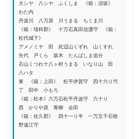
大シヤ　八シヤ　ふくしま　《箱：須坂》　
わた内

丹波川　八万原　川うまる　ちくま川

《箱：埴科郡》　十万石真田信濃守　《箱：
松代城下》

アメノミヤ　田　此辺山くずれ　山くすれ

矢代　戸くら　坂木　たんばしま追分　

石山くつれ十八ヶ村うまる　いなり山　田　
八ハタ

東　《箱：上田》　松平伊賀守　四十六り弐
丁　田中　小もろ

《箱：松本》六万石松平丹波守　六十り　
西　かりや原　青柳　会田

《箱：佐久郡》　四十一り半　一万五千石牧
野遠江守
