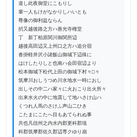
道し此夜御堂にこもりし

輩一人もけがなかりしハいとも

尊像の御利益ならん

扨又越後路之方ハ善光寺権堂

丁ゟ新丁柏原関川御関所辺

越後高田辺又上州口之方ハ追分宿

沓掛軽井沢小諸飯山御城下辺殊に

はけしたりしと也南ハ会田宿辺より

松本御城下松代上田の御城下村々□々

筑摩川おしうつめ川水地水一時におし

出しその中二ハ家々に火おこり出火所々

出来水火の中に地震して地ハさけ山ハ

くつれ人馬のさけふ声山二ひき

こたまにこたへ目もあてられぬ事

共也凡信州之内水内郡更科郡埴

科郡筑摩郡佐久郡辺専クゆり崩
