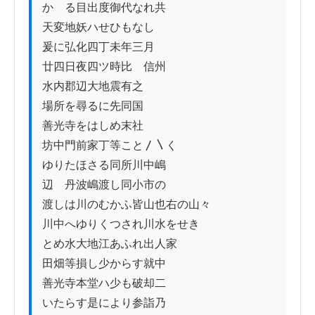
かゝる目出度御代なれ共

天変地妖ハせひもなし

爰に弘化四丁未年三月

廿四日夜四ツ時比ゟ信州

水内郡辺大地震有之

場所を尋るに先同国

善光寺をはしめ末社

坊中門前家丁等こと〳〵く

ゆりたほさる同所川中嶋

辺ゟ丹波嶋渡し同小市の

渡しは川のむかふ皆山也右の山々　

川中へゆりくつされ川水をせき

とめ水大地江あふれ出人家

田畑等損し少からす就中

善光寺本堂ハ少も破却二

いたらす是により参詣乃
