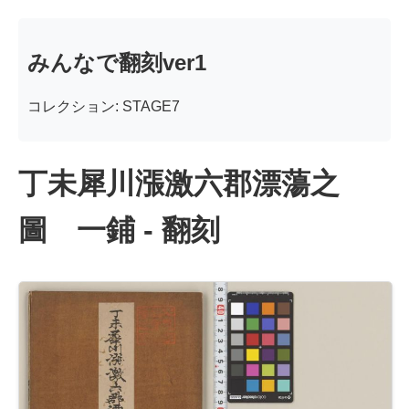
みんなで翻刻ver1
コレクション: STAGE7
丁未犀川漲激六郡漂蕩之
圖 一鋪 - 翻刻