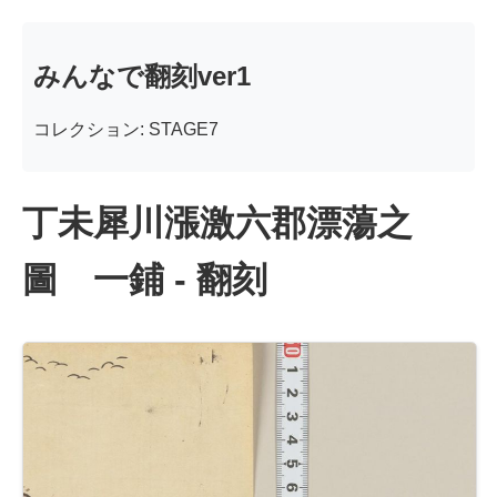
みんなで翻刻ver1
コレクション: STAGE7
丁未犀川漲激六郡漂蕩之
圖 一鋪 - 翻刻