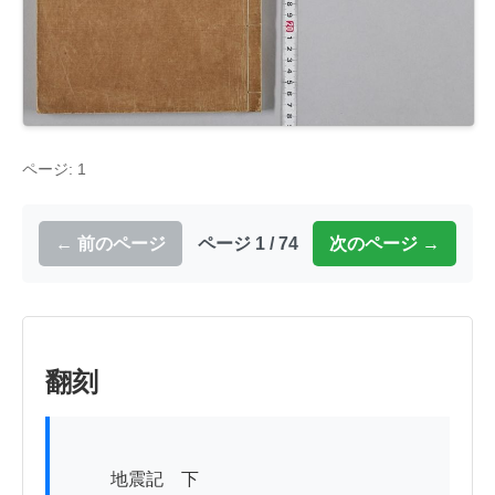
ページ: 1
← 前のページ
ページ 1 / 74
次のページ →
翻刻
          地震記　下
