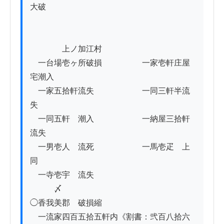
大破

　　　　上ノ加江村

　一台場壱ヶ所破損　　　　　一家壱軒庄屋
宅潮入

　一家五拾軒流失　　　　　　一同三軒半流
失

　一同五軒　潮入　　　　　　一納屋三拾軒
流失

　一男壱人　流死　　　　　　一馬壱疋　上
同

　一寺壱宇　流失　

　　　〆

◯香我美郡　破損縮

　一流家四百五拾五軒内《割書：弐百八拾六