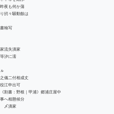
昨夜も何か蒲

り扨々騒動餘は

書翰写

家流失潰家

等汐に濡

ㇽ

之儀二付相成丈

役江申出可

《割書：野根｜甲浦》郷浦庄屋中

事へ相懸候分

　〆潰家
