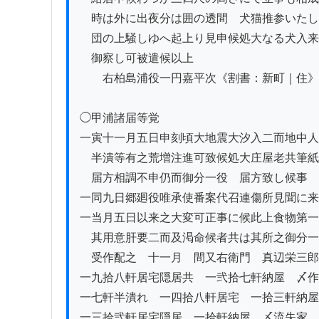
　時は外に出夜分は囲の透間ゟ犬猫推参いたし
　団の上騒しゆへ起上り見申候処大なる犬入来
　御察し可被遣候以上

　　右柏島浦役一円嘉平次《割書：新町｜住》
◯甲浦諸届等覚

一寅十一月五日申刻頃大地震大汐入二而地中人
　半潰等有之荒増注進可致候処大庄屋老共筆紙
　届方相調不申仍而御分一役ゟ届方致し候事

一同九日郷廻役唯承使番案代召連傷所見聞に来
一当月五日以来之大変可正事に候此上食物第一
　其用意肝要二而及渇命候者共は其所之御分一
　受作配之　十一月　間又右衛門　真辺栄三郎
一九拾八軒居宅隠居共　一弐拾七軒納屋　〆作
一七軒半潰れ　一四拾八軒居宅　一拾三軒納屋
一三拾弐軒居宅隠居　一拾軒納屋　〆流失家
