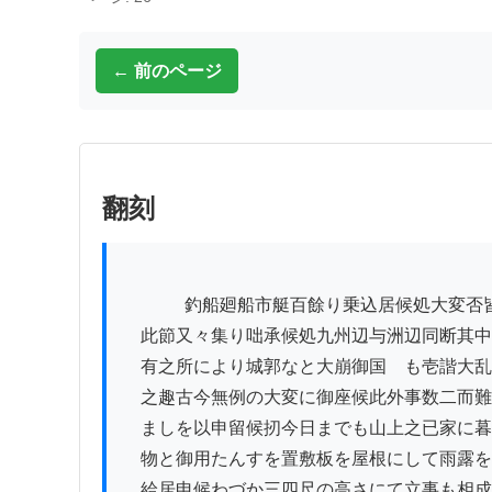
← 前のページ
翻刻
          　釣船廻船市艇百餘り乗込居候処大変否皆々帰帆いたし

　此節又々集り咄承候処九州辺与洲辺同断其中
　有之所により城郭なと大崩御国ゟも壱諧大乱
　之趣古今無例の大変に御座候此外事数二而難
　ましを以申留候扨今日までも山上之已家に暮
　物と御用たんすを置敷板を屋根にして雨露を
　給居申候わづか三四尺の高さにて立事も相成