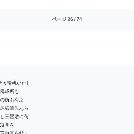
ページ 26 / 74
穏成所も

の所も有之

尽紙筆先あら

し三畳敷に荷

凌粥を

不申帯を結ふ
