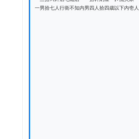
一男拾七人行衛不知内男四人拾四歳以下内壱人