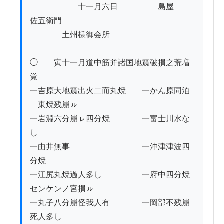
　　　　　　十一月六日　　　　　島屋　　
佐五衛門

　　　　土州様御会所

◯　　寅十一月道中筋并諸国地震破損之荒増
覚

一吉原大地震出火二而丸焼　　一かん原同泊
ゟ東焼残崩ㇽ

一岩淵六分崩ㇾ四分焼　　　　一富士川水な
し

一由井無事　　　　　　　　　一沖津津波四
分焼

一江尻丸焼過人多し　　　　　一府中四分焼
センケンノ宮損ㇽ

一丸子八分崩怪我人有　　　　一岡部不残崩
死人多し
