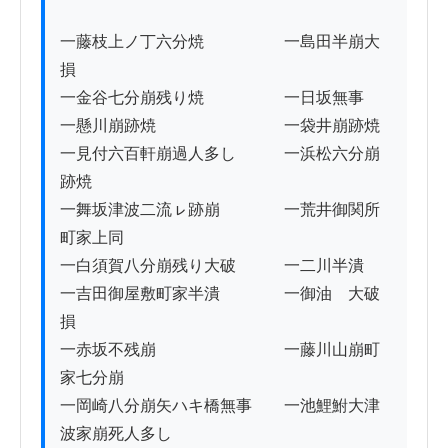
一藤枝上ノ丁六分焼　　　　　一島田半崩大
損

一金谷七分崩残り焼　　　　　一日坂無事

一懸川崩跡焼　　　　　　　　一袋井崩跡焼

一見付六百軒崩過人多し　　　一浜松六分崩
跡焼

一舞坂津波二流ㇾ跡崩　　　　一荒井御関所
町家上同

一白須賀八分崩残り大破　　　一二川半潰

一吉田御屋敷町家半潰　　　　一御油　大破
損

一赤坂不残崩　　　　　　　　一藤川山崩町
家七分崩

一岡崎八分崩矢ハキ橋無事　　一池鯉鮒大津
波家崩死人多し
