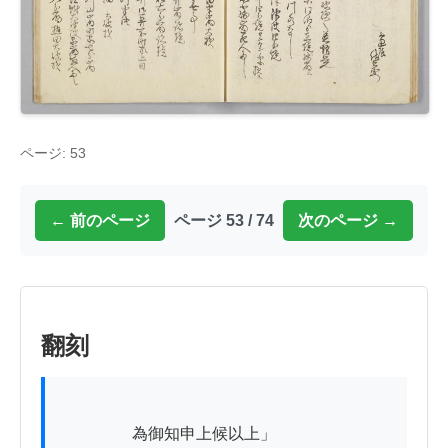
ページ: 53
← 前のページ
ページ 53 / 74
次のページ →
翻刻
          　　為御知申上候以上」
