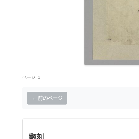
ページ: 1
← 前のページ
翻刻