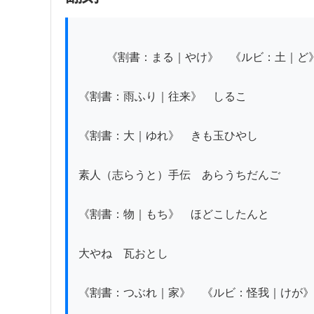
          《割書：まる｜やけ》　《ルビ：土｜ど》ぞう《ルビ：荷｜に》

《割書：雨ふり｜往来》　しるこ

《割書：大｜ゆれ》　きも玉ひやし

素人（志らうと）手伝　あらうちだんご

《割書：物｜もち》　ほどこしたんと

大やね　瓦おとし

《割書：つぶれ｜家》　《ルビ：怪我｜けが》