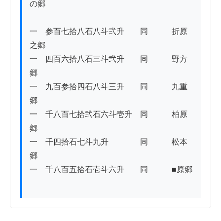
の郷

一　参百七拾八石八斗弐升　　同　　　折原
之郷

一　四百六拾八石三斗弐升　　同　　　野方
郷

一　九百参拾四石八斗三升　　同　　　九重
郷

一　千八百七拾弐石六斗壱升　同　　　柏原
郷

一　千四拾石七斗九升　　　　同　　　松本
郷

一　千八百五拾石壱斗六升　　同　　　■原郷
