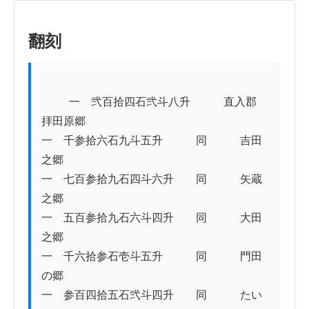
翻刻
          一　弐百拾四石弐斗八升　　　直入郡　
拝田原郷

一　千参拾六石九斗五升　　　同　　　吉田
之郷

一　七百参拾九石四斗六升　　同　　　矢蔵
之郷

一　五百参拾九石六斗四升　　同　　　大田
之郷

一　千六拾参石壱斗五升　　　同　　　門田
の郷

一　参百四拾五石弐斗四升　　同　　　たい