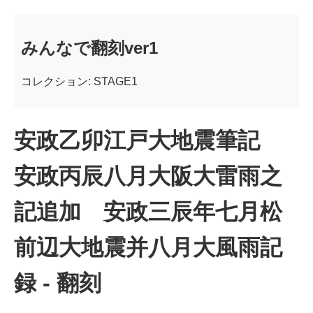
みんなで翻刻ver1
コレクション: STAGE1
安政乙卯江戸大地震筆記
安政丙辰八月大阪大雷雨之
記追加 安政三辰年七月松
前辺大地震并八月大風雨記
録 - 翻刻