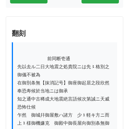
翻刻
          　　　　前同断壱通

先以去ル二日大地震之処貴院ニは先〻格別之
御儀不被為

在御別条無【抹消記号】御座御起居之段欣然
奉恐寿候於当地ニは御承

知之通中古稀成大地震絶言語候次第誠ニ天威
恐怖仕候

乍然　御城幷御屋敷ハ諸方ゟ少〻軽キ方ニ而

上〻様御機嫌克　御殿中御長屋向御別条無御