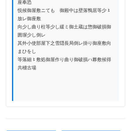
座奉恐

悦候御屋敷ニても　御殿中は壁落鴨居等少〻
放レ御座敷

向少し曲り柱等少し緩ミ御土蔵は惣御破損御
囲塀少し倒レ

其外小使部屋下之雪隠長局倒レ掛り御座敷向
まひをし

等落細〻敷処御屋作り曲り御破損ハ夥敷候得
共稽古場
