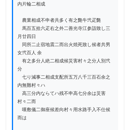
内片輪二相成

　農業相成不申者共多く有之斃牛弐疋斃

　馬百五拾六疋右之外二善光寺江参詣致し三
月廿四日

　同所二止宿地震二而出火焼死致し候者共男
女弐百人 余

　有之多分人絶二相成候災害村々之分人別弐
分

　七り減事二相成支配所五万八千三百石余之
内無難村々ハ

　高三分内ならてハ残不申高七分余は災害
村々二而

　嘆敷儀二御座候差向村々用水路手入不仕候
而は　　　
