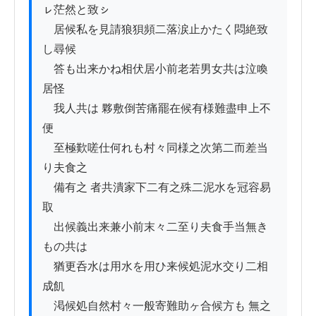
ㇾ茫然と致ㇱ

　居候私を見請狼狽頻二落涙止かたく悶絶致
し尋候

　答も出来かね相伏居小前老若男女共は泣喚
居怪

　我人共は 夥敷倒苦痛罷在候有様難盡申上不
便

　至極歎嗟仕何れも村々同様之次第二而差当
り夫食之

　備有之 者共潰家下二有之殊二泥水を冠容易
取

　出候義出来兼小前末々二至り夫食手当無き
もの共は

　猶更呑水は用水を用ひ来候処泥水交り二相
成飢

　渇候処自然村々一般寄難助ヶ合候方も 無之