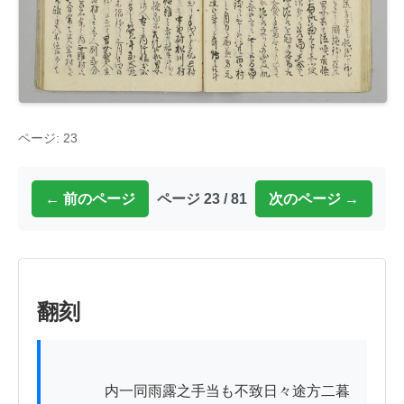
ページ: 23
← 前のページ
ページ 23 / 81
次のページ →
翻刻
          　内一同雨露之手当も不致日々途方二暮