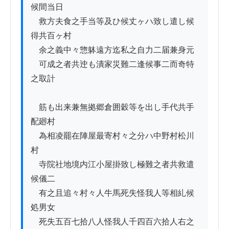
候間当日

　救方夫食之手当等及ひ候丈ヶハ致し遣し候
得共百ヶ村

　余之義中々惣躰遠方迄私之自力二届兼身元

　可成之者共迚も潰家災難二逢候事二而奇特
之取計

　筋も出来兼無拠郷倉囲穀等を出し手代共手
配廻村

　為相凌罷在陣屋最寄村々之分ハ中野村松川
村

　寺院社地境内江小屋掛致し極難之者共救遣
候儀二

　有之且追々村々人牛馬死失怪我人等相糺候
処男女

　死失五百七拾八人怪我人千四百六拾人右之