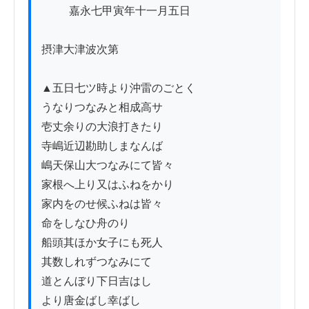
          嘉永七甲寅年十一月五日

摂津大津波次第

▲五日七ツ時より沖雷のごとく

うなりつなみと相成高サ

壱丈余りの大浪打きたり

寺嶋近辺勘助しまなんば

嶋天保山大つなみにて皆々

家根へ上り又はふねをかり

家内をのせ候ふねは皆々

命をしなひ舟のり

船頭其ほか女子にも死人

其数しれずつなみにて

道とんぼり下日吉はし

より唐金ばし幸ばし
