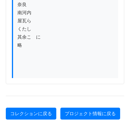
奈良　　

南河内

屋瓦ら

くたし

其余こゝに

略

コレクションに戻る
プロジェクト情報に戻る