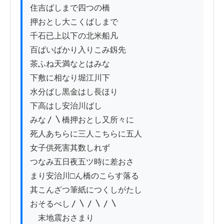
住吉ばしまで四つの橋

押おとし大こくばしまで

千石已上以下の北米船凡

百ぱいばかり入りこみ釼先

茶ふね天満なとはみな

下敷に相なり堀江川下

水分ばし黒金はし長ほり

下高はし安治川ばし

みな〳〵橋押おとし又所々に

死人あちらに三人こちらに五人

女子供死害其数しれず

つなみ五日夜五ツ時に差おさ

まり安治川□ん橋のこらす落る

其こんざつ筆紙につくしがたし

おそるべし〳〵〳〵〳〵

　末地震おさまり
