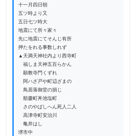
十一月四日朝

五ツ時より又

五日七ツ時大

地震にて所々家々

先に地震にてそんじ有所

押たをれる事数しれず

▲天満天神社内より西寺町

　福しま天神五百らかん

　願教寺門くずれ

　阿ハざ戸や町辺ざまの

　鳥居落御堂の損じ

　順慶町丼池塩町

　さのやばしへん死人二人

　高津寺町安治川

　亀井はし

堺市中
