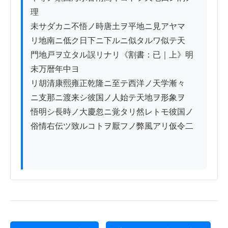
理

未サダカニ不悟ノ時唐土ヲ平地ニ見アヤマ

リ地南ニ低ク日下ニ下ルニ似タルワ似テ天

門地戸ヲ立タル誤リナリ《割書：已｜上》明
未万暦年中ヨ

リ胡清康熙雍正乾隆ニ至テ西洋ノ天学漸々

ニ支那ニ渡来シ彼国ノ人始テ天地ヲ形象ヲ

悟明シ長時ノ大慶忽ニ覚タリ然レトモ彼国ノ

俗情右伝ツ致ルコトヲ厭フノ弊風アリ仮令二
