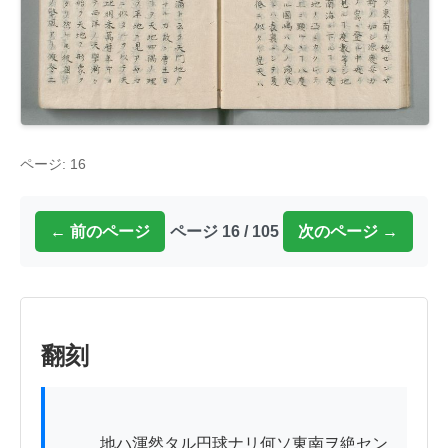
ページ: 16
← 前のページ
ページ 16 / 105
次のページ →
翻刻
          地ハ渾然タル円球ナリ何ソ東南ヲ絶セン