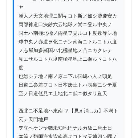
ヤ

漢人ノ天文地理ニ闇キコト斯ノ如シ源慶安カ

両部神道口決鈔六云地球ノ嵩ニ登ル中央ノ

国土ハ南極北極ノ両星ヲ見ルコト度数等シ地

球中央ノ赤道ヲ化ニナン南海ニ下ルコト八度

ノ志屋加多羅国ハ北極星地ノ凸ニカクレテ

見エサルコト八度南極星地上ニ顕ルヽコト八
度

也総シテ地ノ南ノ原ニ下ル国嶋ハ人ノ頭足

日道ニ参差フコト日本唐土トハ表裏ニシテ夏

至ノ日道低見エ土地北ニ低ニ似タリ豈天

西北ニ不足地ハ東南 ？【見え消しカ】不満ト
云テ天門地戸

ヲ立ヘケンヤ猶未知地円ナルカ故ニ唐土日

本等ノ類国海水皆南高キコトヲ天地四ン隅ノ