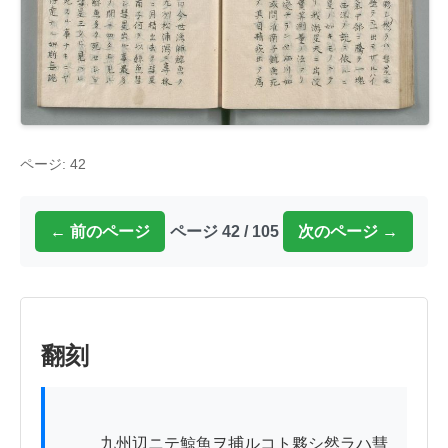
ページ: 42
← 前のページ
ページ 42 / 105
次のページ →
翻刻
          九州辺ニテ鯨魚ヲ捕ルコト夥シ然ラハ彗