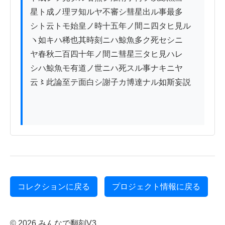
星ト成ノ理ヲ知ルヤ不審シ彗星出ル事最多

シト云トモ始皇ノ時十五年ノ間ニ四タヒ見ル

ヽ如キハ稀也其時刻ニハ鯨魚多ク死セシニ

ヤ春秋二百四十年ノ間ニ彗星三タヒ見ハレ

シハ鯨魚モ有道ノ世ニハ死スル事ナキニヤ

云〻此論至テ面白シ謝子カ博達ナル如斯妄説

コレクションに戻る
プロジェクト情報に戻る
© 2026 みんなで翻刻V3