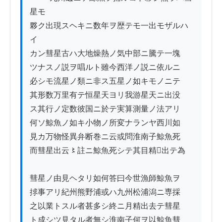
星モ

夥ク出現スヘキニ数年ヲ歴テモ一出モザルハ
イ

カン彗星古ハ大地燥熱ノ気中部ニ騰テ一塊

ツナスノ説ヲ唱ルト雖今西洋ノ説ニ依ルニ

必シモ流星ノ類ニ非ス五星ノ如キモノニテ

其形数万里有テ恒星天ヨリ我游星天ニ出没

ス其行ノ定数彼国ニ於テ実算測量ノ法アリ

何ソ鯨魚ノ如キ小物ノ所変ナランヤ西川如

見カ万物怪異弁断巻ニ云或問淮南子鯨魚死

而彗星出云〻註ニ鯨魚死シテ其目精𤴼出テ為

彗星ノ由見ヘタリ如何答曰今世漁師鯨魚ヲ

捄事アリ紀州熊野浦或ハ九州松浦潟ニ専採

之以業トスル者甚多シ終ニ月精出去テ彗星

ト成シツ見タル者無シ淮南子何ヲ以鯨魚彗
