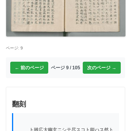
ページ: 9
← 前のページ
ページ 9 / 105
次のページ →
翻刻
          ト雖広大幽玄ニシテ尽スコト能ハス然ト