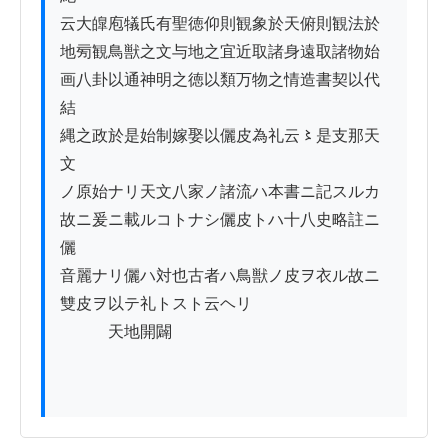
云大皥庖犠氏有聖徳仰則観象於天俯則観法於

地㫄観鳥獣之文与地之宜近取諸身遠取諸物始

画八卦以通神明之徳以類万物之情造書契以代
結

縄之政於是始制嫁娶以儷皮為礼云〻是支那天
文

ノ原始ナリ天文八家ノ諸流ハ本書ニ記スルカ

故ニ爰ニ載ルコトナシ儷皮トハ十八史略註ニ
儷

音麗ナリ儷ハ対也古者ハ鳥獣ノ皮ヲ衣ル故ニ

雙皮ヲ以テ礼トスト云ヘリ

　　　天地開闢
