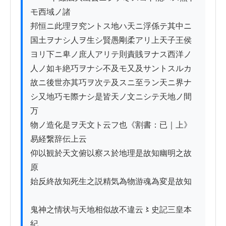
モ西域ノ諸

邦恒ニ此理ヲ究ントス地ハ天ニ浮係テ其中ニ

国土ヲナシ人ヲ生シ賢愚剛柔アリ上天子王侯

ヨリ下ニ卑ノ庶人アリテ則責賎ヲナス西洋ノ

人ノ如キ絶巧ヲナシ不及モ又及サントスルカ

故ニ後世亦其巧ヲ次テ及スニ至ラン天ニ界ナ

シ又地巧モ際ナシ是皆天ノ文ニシテ天地ノ間
万

物ノ造化是ヲ天文ト云フ也《割書：已｜上》
易経繋辞伝上云

仰以観於天文俯以察ス於地理是故知幽明之故
原

始反終故知死生之説精気為物游魂為変是故知

鬼神之情状与天地相似故不違云〻史記三皇本
紀
