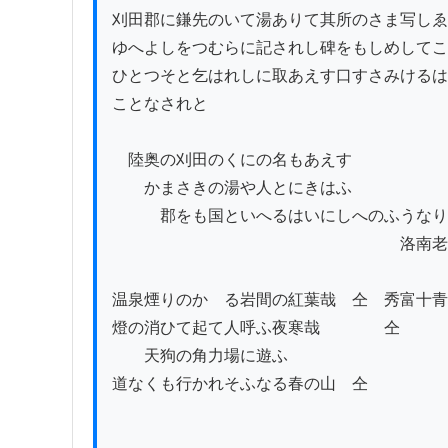
刈田郡に鎌先のいて湯ありて其所のさま写しゑ
ゆへよしをつむらに記されし碑をもしめしてこ
ひとつそと乞はれしに取あえす口すさみけるは
ことなされと

　陸奥の刈田のくにの名もあえす

　　かまさきの湯や人とにきはふ

　　　郡をも国といへるはいにしへのふうなり

　　　　　　　　　　　　　　　　　　洛南老
温泉煙りのかゝる岩間の紅葉哉　仝　秀富十青

燈の消ひて起て人呼ふ夜寒哉　　　　仝

　　天狗の角力場に遊ふ

道なくも行かれそふなる春の山　仝
