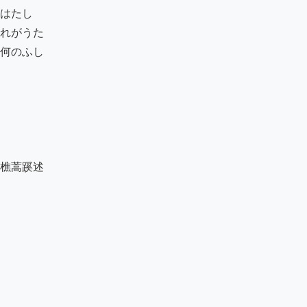
はたし

れがうた

何のふし

樵蒿蹊述
