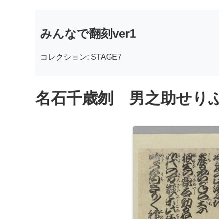
みんなで翻刻ver1
コレクション: STAGE7
名石千歳刎 男之助せりふ 