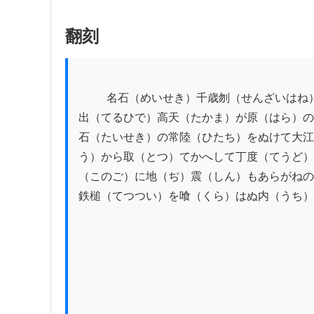
翻刻
          名石（めいせき）千歳刎（せんざいはね）　男之助　　　　　　　　　せりふあヽらあやしやな今（いま）荒石要之助（あらいしかなめのすけ）照火
出（てるひで）高天（たかま）が原（はら）の
石（たいせき）の常陸（ひたち）をぬけて大江
う）から取（とつ）てかへして丁度（てうど）
（このご）に地（ぢ）震（しん）もあらがねの
鉄槌（てつつい）を喰（くら）はぬ内（うち）