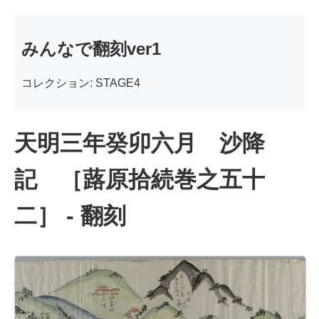
みんなで翻刻ver1
コレクション: STAGE4
天明三年癸卯六月 沙降
記 ［蕗原拾続巻之五十
二］ - 翻刻