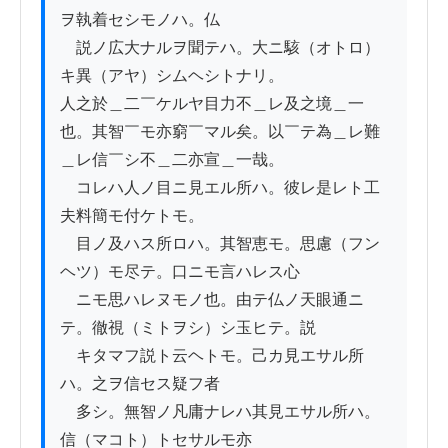
ヲ執着セシモノハ。仏

　説ノ広大ナルヲ聞テハ。大ニ駭（オトロ）
キ異（アヤ）シムヘシトナリ。

人之於＿二￣ケルヤ目力不＿レ及之境＿一
也。其智￣モ亦窮￣マル矣。以￣テ為＿レ難
＿レ信￣シ不＿二亦宣＿一哉。

　コレハ人ノ目ニ見エル所ハ。彼レ是レト工
夫料簡モ付ケトモ。

　目ノ及ハス所ロハ。其智恵モ。思慮（フン
ヘツ）モ尽テ。口ニモ言ハレス心

　ニモ思ハレヌモノ也。由テ仏ノ天眼通ニ
テ。徹視（ミトヲシ）シ玉ヒテ。説

　キタマフ説ト云ヘトモ。己カ見エサル所
ハ。之ヲ信セス疑フ者

　多シ。無智ノ凡庸ナレハ其見エサル所ハ。
信（マコト）トセサルモ亦
