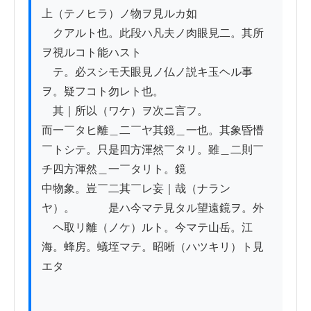
上（テノヒラ）ノ物ヲ見ルカ如

　クアルト也。此段ハ凡夫ノ肉眼見二。其所
ヲ視ルコト能ハスト

　テ。必スシモ天眼見ノ仏ノ説キ玉ヘル事
ヲ。疑フコト勿レト也。

　其｜所以（ワケ）ヲ次ニ言フ。

而一￣タヒ離＿二￣ヤ其鏡＿一也。其象昏懵
￣トシテ。只是四方渾然￣タリ。雖＿二則￣
チ四方渾然＿一￣タリト。鏡

中物象。豈￣二其￣レ妄｜哉（ナラン
ヤ）。　　　是ハ今マテ見タル望遠鏡ヲ。外

　ヘ取リ離（ノケ）ルト。今マテ山岳。江
海。蜂房。蟻垤マテ。昭晰（ハツキリ）ト見
エタ
