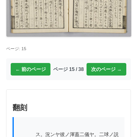
ページ: 15
← 前のページ
ページ 15 / 38
次のページ →
翻刻
          　ス。況ンヤ彼ノ渾蓋二儀ヤ。二球ノ説