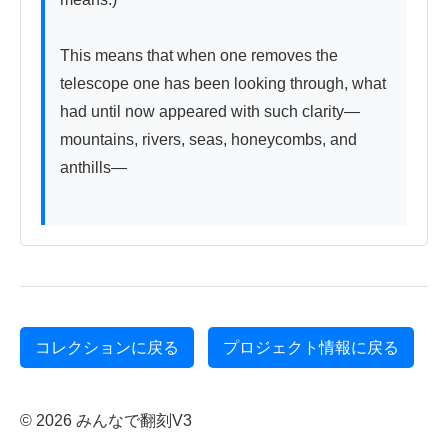
This means that when one removes the 
telescope one has been looking through, what 
had until now appeared with such clarity—
mountains, rivers, seas, honeycombs, and 
anthills—

コレクションに戻る
プロジェクト情報に戻る
© 2026 みんなで翻刻V3