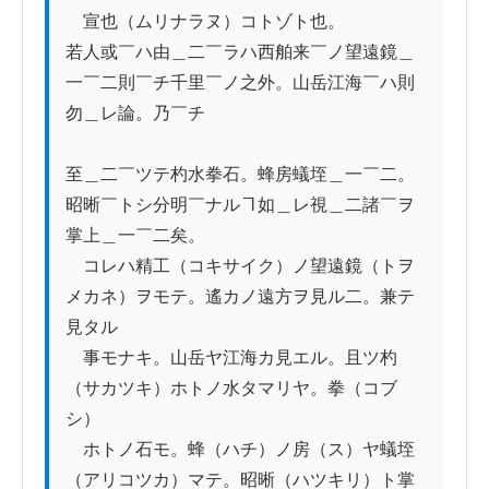
　宣也（ムリナラヌ）コトゾト也。

若人或￣ハ由＿二￣ラハ西舶来￣ノ望遠鏡＿
一￣二則￣チ千里￣ノ之外。山岳江海￣ハ則
勿＿レ論。乃￣チ

至＿二￣ツテ杓水拳石。蜂房蟻垤＿一￣二。
昭晰￣トシ分明￣ナルヿ如＿レ視＿二諸￣ヲ
掌上＿一￣二矣。

　コレハ精工（コキサイク）ノ望遠鏡（トヲ
メカネ）ヲモテ。遙カノ遠方ヲ見ル二。兼テ
見タル

　事モナキ。山岳ヤ江海カ見エル。且ツ杓
（サカツキ）ホトノ水タマリヤ。拳（コブ
シ）

　ホトノ石モ。蜂（ハチ）ノ房（ス）ヤ蟻垤
（アリコツカ）マテ。昭晰（ハツキリ）ト掌