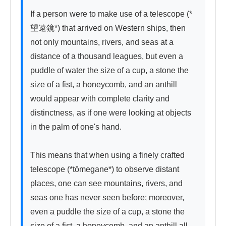
If a person were to make use of a telescope (*
望遠鏡*) that arrived on Western ships, then 
not only mountains, rivers, and seas at a 
distance of a thousand leagues, but even a 
puddle of water the size of a cup, a stone the 
size of a fist, a honeycomb, and an anthill 
would appear with complete clarity and 
distinctness, as if one were looking at objects 
in the palm of one's hand.

This means that when using a finely crafted 
telescope (*tōmegane*) to observe distant 
places, one can see mountains, rivers, and 
seas one has never seen before; moreover, 
even a puddle the size of a cup, a stone the 
size of a fist, a honeycomb, and an anthill all 